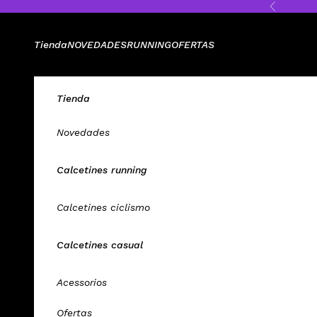
Ir al contenido
Anterior
Tienda
NOVEDADES
RUNNING
OFERTAS
Tienda
Novedades
Calcetines running
Calcetines ciclismo
Calcetines casual
Acessorios
Ofertas