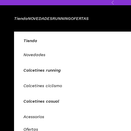
Ir al contenido
Anterior
Tienda
NOVEDADES
RUNNING
OFERTAS
Tienda
Novedades
Calcetines running
Calcetines ciclismo
Calcetines casual
Acessorios
Ofertas