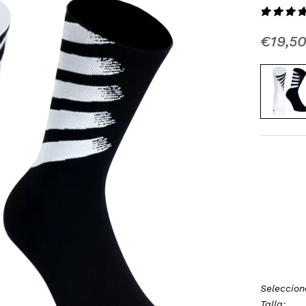
Precio
€19,5
Seleccion
Talla: