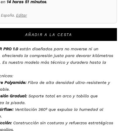
 en
14 horas 51 minutos
.
a España.
Editar
AÑADIR A LA CESTA
 PRO 1.0
están diseñados para no moverse ni un
, ofreciendo la compresión justa para devorar kilómetros
a. Es nuestro modelo más técnico y duradero hasta la
cnicas:
e Polyamide:
Fibra de alta densidad ultra-resistente y
rable.
sión Gradual:
Soporte total en arco y tobillo que
iza la pisada.
Airflow:
Ventilación 360º que expulsa la humedad al
e.
cción:
Construcción sin costuras y refuerzos estratégicos
pollas.