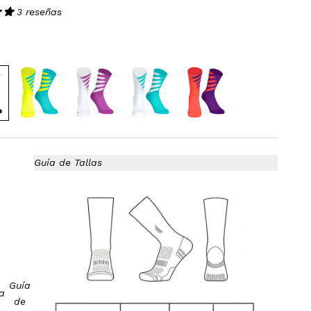
3 reseñas
 de oferta
0
Guía de Tallas
Guía
a
de