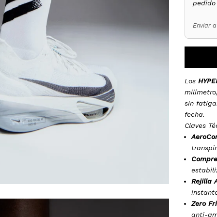
pedido
Enviar 
Los
HYPER
milímetro
sin fatig
fecha.
Claves Té
AeroCor
transpi
Compre
estabil
Rejilla 
instant
Zero Fri
anti-am