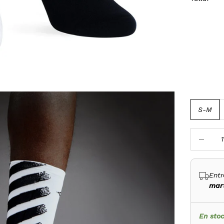
S-M
Reducir c
Entr
mart
En sto