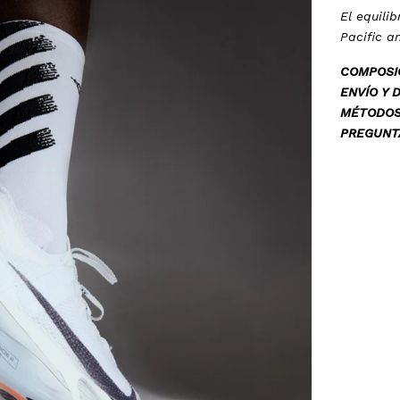
El equili
Pacific a
COMPOSI
ENVÍO Y 
MÉTODOS
PREGUNT