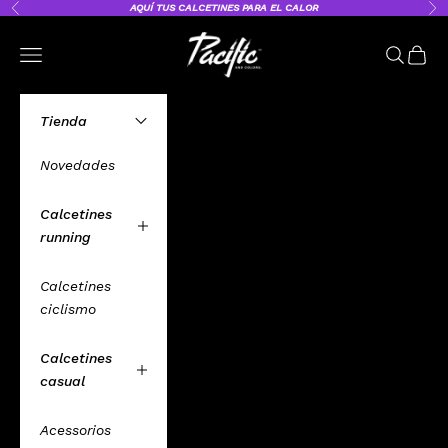
Ir al contenido
AQUÍ
TUS CALCETINES PARA EL CALOR
Anterior
Sig
Pacific and Co. – Calcetines Deporti
Abrir menú de navegación
Abrir bú
Abrir 
Tienda
Novedades
Calcetines
running
Calcetines
ciclismo
Calcetines
casual
Acessorios