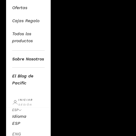
Ofertas
Cajas Regalo
Todos los
productos
Sobre Nosotros
El Blog de
Pacific
INICIAR
SESIÓN
ESP
Idioma
ESP
ENG