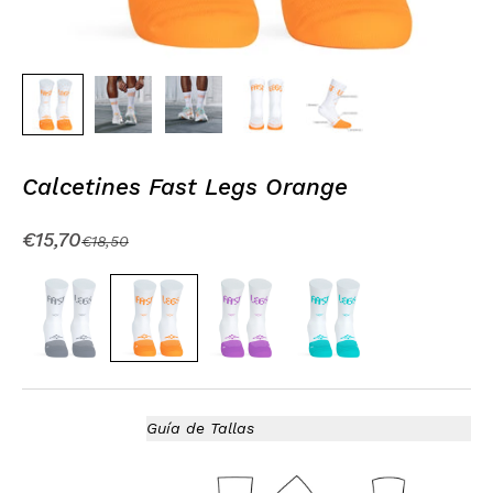
Calcetines Fast Legs Orange
Precio de oferta
€15,70
Precio normal
€18,50
Guía de Tallas