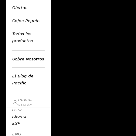
Ofertas
Cajas Regalo
Todos los
productos
Sobre Nosotros
El Blog de
Pacific
INICIAR
SESIÓN
ESP
Idioma
ESP
ENG