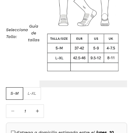
Guía
Selecciona
de
Talla:
tallas
S-M
L-XL
Reducir cantidad
Reducir cantidad
Entrega a domicilio estimada entre el
lunes, 10