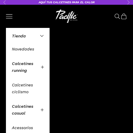
Ir al contenido
AQUÍ
TUS CALCETINES PARA EL CALOR
Anterior
Sig
Pacific and Co. – Calcetines Deporti
Abrir menú de navegación
Abrir bú
Abrir 
Tienda
Novedades
Calcetines
running
Calcetines
ciclismo
Calcetines
casual
Acessorios