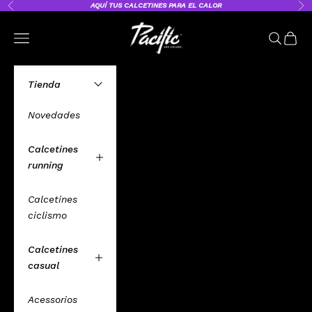
Ir al contenido
AQUÍ
TUS CALCETINES PARA EL CALOR
Anterior
Sig
Pacific and Co. – Calcetines Deporti
Abrir menú de navegación
Abrir bú
Abrir 
Tienda
Novedades
Calcetines
running
Calcetines
ciclismo
Calcetines
casual
Acessorios