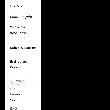
Ofertas
Cajas Regalo
Todos los
productos
Sobre Nosotros
El Blog de
Pacific
INICIAR
SESIÓN
ESP
Idioma
ESP
ENG